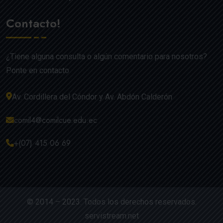
Contacto!
¿Tiene alguna consulta o algún comentario para nosotros?
Ponte en contacto
Av. Cordillera del Cóndor y Av. Abdón Calderón
comil4@comilcue.edu.ec
+(07) 415 06 69
© 2014 – 2023. Todos los derechos reservados.
servistream.net