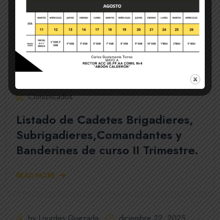
El plantel comunica la realización del simulacro en el
nivel inicial II y Escuela básica.
READ MORE
by Lourdes Quezada
diciembre 23, 2025
Comunicados
Listado de Cadetes Brigadieres,
Subrigadieres,Comandantes y
Banderines de curso II Trimestre.
READ MORE
by Lourdes Quezada
diciembre 22, 2025