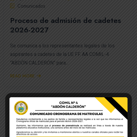
Comunicados
Proceso de admisión de cadetes
2026-2027
Se comunica a los representantes legales de los
aspirantes a cadetes de la UE FF. AA COMIL-4
“ABDÓN CALDERÓN” para...
READ MORE
by Lourdes Quezada
febrero 2, 2026
Comunicados
Simulacro