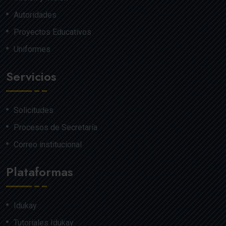
Autoridades
Proyectos Educativos
Uniformes
Servicios
Solicitudes
Procesos de Secretaría
Correo institucional
Plataformas
Idukay
Tutoriales Idukay