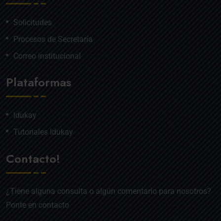
Solicitudes
Procesos de Secretaría
Correo institucional
Plataformas
Idukay
Tutoriales Idukay
Contacto!
¿Tiene alguna consulta o algún comentario para nosotros?
Ponte en contacto