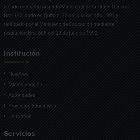
creado mediante Acuerdo Ministerial de la Orden General
Nro. 140, dado en Quito el 22 de julio del año 1992 y
ratificado por el Ministerio de Educación mediante
resolución Nro. 608 del 29 de julio de 1992.
Institución
Nosotros
Misión y Visión
Autoridades
Proyectos Educativos
Uniformes
Servicios