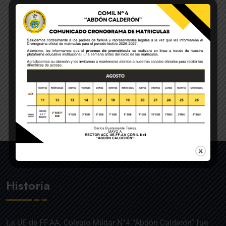
By Colegio Militar
05 Ago, 2026
La institución se encuentra
ejecutando
READ MORE
Historia
La UE de FF.AA. Colegio Militar N°4 “Abdón Calderón” fue