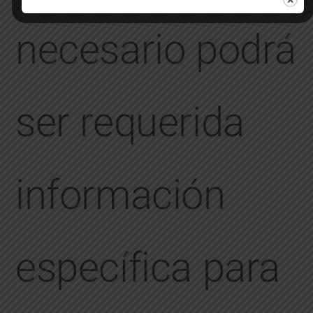
necesario podrá
ser requerida
información
específica para