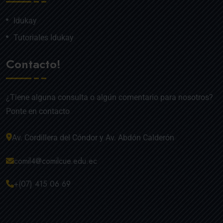
Idukay
Tutoriales Idukay
Contacto!
¿Tiene alguna consulta o algún comentario para nosotros?
Ponte en contacto
Av. Cordillera del Cóndor y Av. Abdón Calderón
comil4@comilcue.edu.ec
+(07) 415 06 69