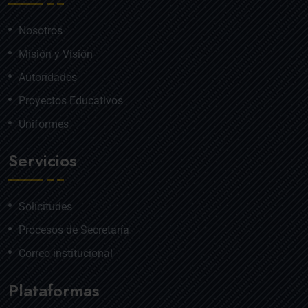
Nosotros
Misión y Visión
Autoridades
Proyectos Educativos
Uniformes
Servicios
Solicitudes
Procesos de Secretaría
Correo institucional
Plataformas