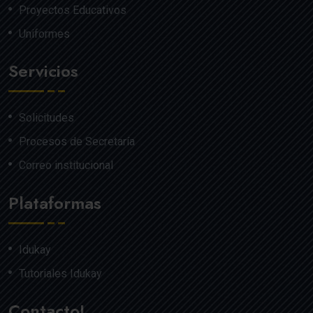
Proyectos Educativos
Uniformes
Servicios
Solicitudes
Procesos de Secretaría
Correo institucional
Plataformas
Idukay
Tutoriales Idukay
Contacto!