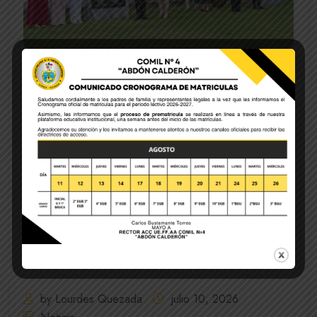
by Lourdes Quezada
julio 10, 2026
Noticia
XXIX entregó Busto al plantel.
En un acto tradicional y lleno de fervor cívico, la Unidad
Educativa de Fuerzas Armadas Colegio Militar N°4
“Abdón Calderón”...
READ MORE
by Lourdes Quezada
julio 10, 2026