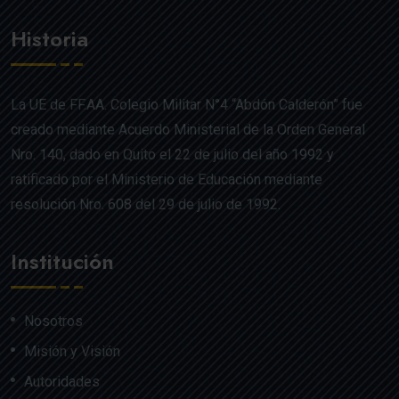
Historia
La UE de FF.AA. Colegio Militar N°4 “Abdón Calderón” fue
creado mediante Acuerdo Ministerial de la Orden General
Nro. 140, dado en Quito el 22 de julio del año 1992 y
ratificado por el Ministerio de Educación mediante
resolución Nro. 608 del 29 de julio de 1992.
Institución
Nosotros
Misión y Visión
Autoridades