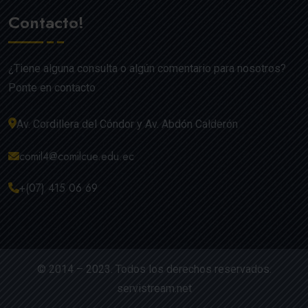
Contacto!
¿Tiene alguna consulta o algún comentario para nosotros?
Ponte en contacto
Av. Cordillera del Cóndor y Av. Abdón Calderón
comil4@comilcue.edu.ec
+(07) 415 06 69
© 2014 – 2023. Todos los derechos reservados.
servistream.net