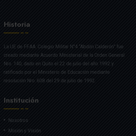
Historia
La UE de FF.AA. Colegio Militar N°4 “Abdón Calderón” fue
creado mediante Acuerdo Ministerial de la Orden General
Nro. 140, dado en Quito el 22 de julio del año 1992 y
ratificado por el Ministerio de Educación mediante
resolución Nro. 608 del 29 de julio de 1992.
Institución
Nosotros
Misión y Visión