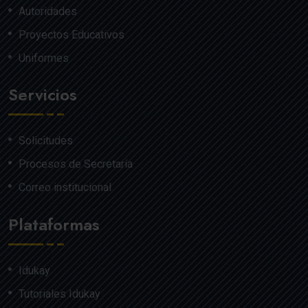
Autoridades
Proyectos Educativos
Uniformes
Servicios
Solicitudes
Procesos de Secretaría
Correo institucional
Plataformas
Idukay
Tutoriales Idukay