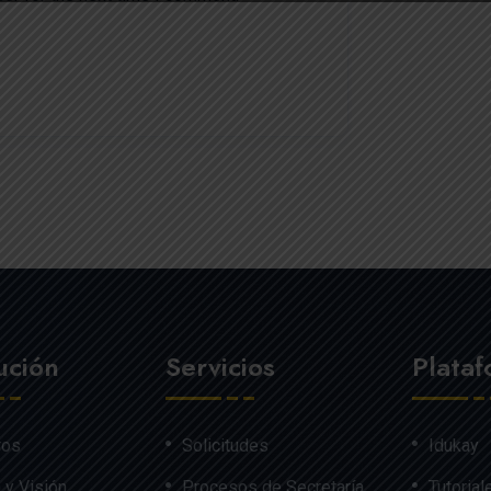
tución
Servicios
Plata
ros
Solicitudes
Idukay
 y Visión
Procesos de Secretaría
Tutorial