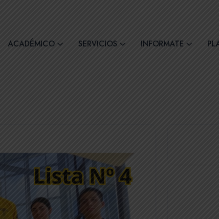
comil4@comilcue.edu.ec
Lun - Vie: 07:00 - 15:
ACADÉMICO
SERVICIOS
INFORMATE
PL