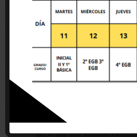
Leave A Comment
Your email address will not be published. Required 
Save my name, email, and website in this brows