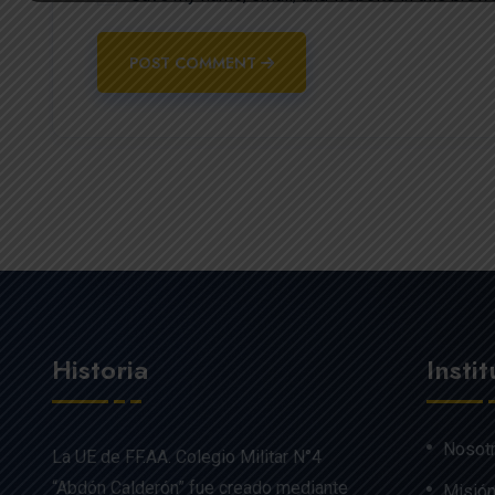
POST COMMENT
Historia
Insti
Nosot
La UE de FF.AA. Colegio Militar N°4
“Abdón Calderón” fue creado mediante
Misión