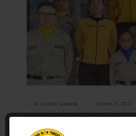
by Lourdes Quezada
octubre 27, 2023
Quizhpi Gordillo David Marcelo Presidente
Sarmiento Suarez María Emilia Vicepresidenta
Alvear Moreta Daniel Eduardo Secretario