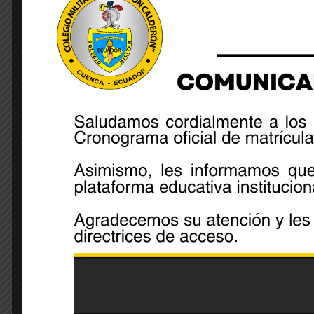
Merchán Arévalo Alanis Naomi Tesorera
Morales Peralta Cristian Daniel Primer Vocal Princi
Romero Tenesaca Amily Janeth Segundo Vocal Prin
Abad Gutiérrez Sol Violeta Tercer Vocal Principal
Cisneros Ortiz Anthony Nicolás Primer Vocal Suple
Ayala Gómez Deymon Jahir Segundo Vocal Suplent
Sánchez Cordero Juan Felipe Tercer Vocal Suplent
Maldonado Díaz Esteban David JEFE DE CAMPAÑ
Share: