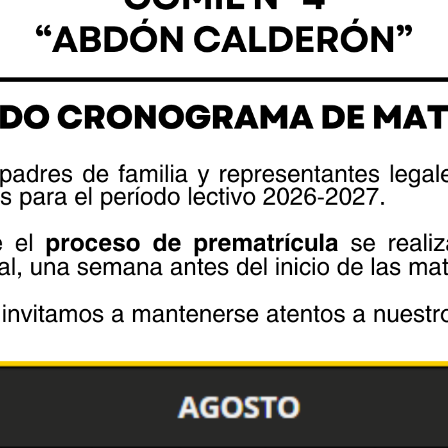
pal
cipal
nte
e
e
A