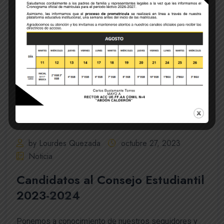
by Lourdes Quezada
octubre 27, 2023
Noticia
Candidatos al Consejo Estudiantil
2023-2024
Ponemos a conocimiento de nuestros seguidores y