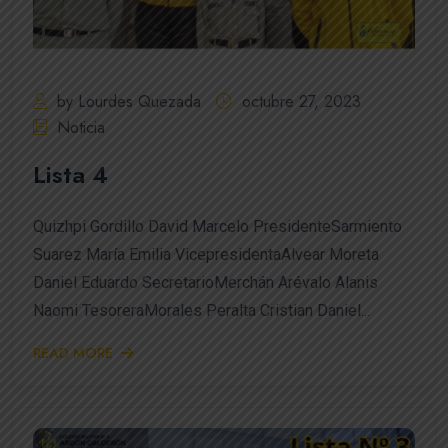
by Lourdes Quezada
octubre 27, 2023
Noticia
Lista 4
Quizhpi Gordillo David Marcelo PresidenteSarmiento
Suarez María Emilia VicepresidentaAlvear Moreta
Daniel Eduardo SecretarioMerchán Arévalo Alanis
Naomi TesoreraMorales Peralta Cristian Daniel...
READ MORE