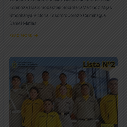
Espinoza Israel Sebastián SecretariaMartínez Mijas
Sthephanya Victoria TesoreroCerezo Caiminagua
Daniel Matías...
READ MORE