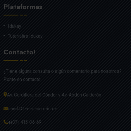
Plataformas
Idukay
Tutoriales Idukay
Contacto!
¿Tiene alguna consulta o algún comentario para nosotros?
Ponte en contacto
Av. Cordillera del Cóndor y Av. Abdón Calderón
comil4@comilcue.edu.ec
+(07) 415 06 69