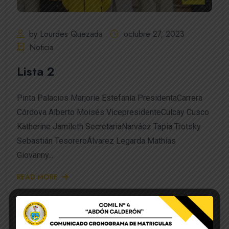
by Lourdes Quezada
octubre 27, 2023
Noticia
Lista 2
Pinta Palacios Marjorie Estefanía PresidentaCarrera
Córdova Alberto Moisés VicepresidenteCulcay Cusco
Katherine Jamileth SecretariaNarváez Tapia Trotsky
Sebastián TesoreroÁlvarez Legarda Mathías
Giovanny...
READ MORE