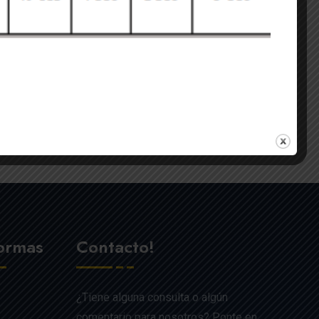
formas
Contacto!
¿Tiene alguna consulta o algún
comentario para nosotros? Ponte en