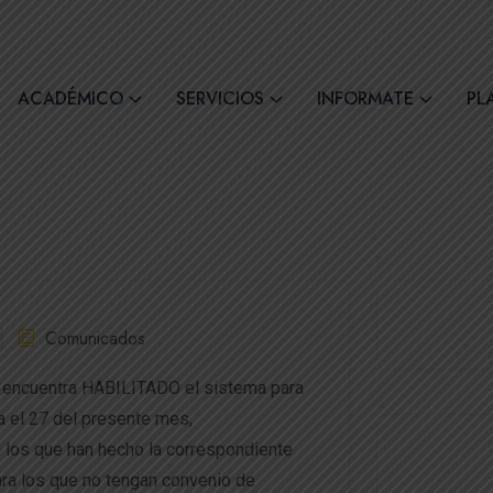
comil4@comilcue.edu.ec
Lun - Vie: 07:00 - 15:
ACADÉMICO
SERVICIOS
INFORMATE
PL
Comunicados
e encuentra HABILITADO el sistema para
el 27 del presente mes,
los que han hecho la correspondiente
ara los que no tengan convenio de