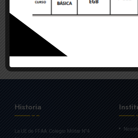
Save my name, email, and website in this brows
POST COMMENT
Historia
Insti
Nosot
La UE de FF.AA. Colegio Militar N°4