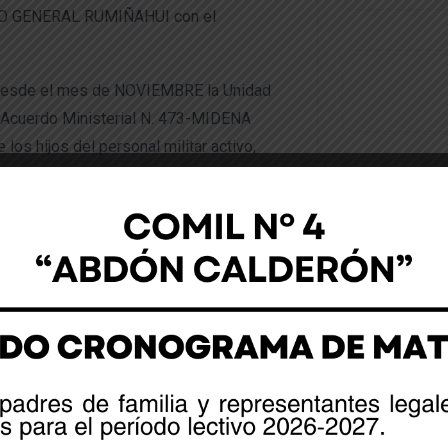
O GENERAL RUMIÑAHUI con el
sde el mes de NOVIEMBRE la Unidad
l Acuerdo Ministerial N. 473-MIDENA
los hijos del personal militar activo,
os de las unidades educativas,
das y personal civil, cuando incurran en
de pensiones.”