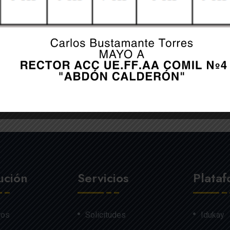
er for the next time I comment.
tución
Servicios
Plata
ros
Solicitudes
Idukay