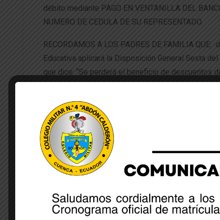
débito mediante PAGO EN VENTANILLA DEL BANC
NUMERO DE CEDULA DE SU REPRESENTADO.
RECORDAMOS A LOS PADRES DE FAMILIA QUE: de
Educativa aplicará la Disposición General Sexta de
que dice: “Se perderá el beneficio de descuentos de 
personal docente, servidores y trabajadores públic
servidores y trabajadores públicos de Fuerzas Arma
un retraso de dos meses consecutivos en el pago 
Share: