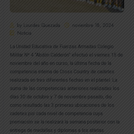
by Lourdes Quezada
noviembre 18, 2024
Noticia
La Unidad Educativa de Fuerzas Armadas Colegio
Militar Nº 4 “Abdón Calderón” efectuó el viernes 15 de
noviembre del año en curso, la última fecha de la
competencia interna de Cross Country de cadetes
realizada en tres diferentes fechas en el plantel. La
suma de las competencias anteriores realizadas los
días 30 de octubre y 7 de noviembre pasado, dio
como resultado las 3 primeras ubicaciones de los
cadetes por cada nivel de competencia cuya
premiación se la realizará la semana posterior con la
entrega de medallas y diplomas a los atletas