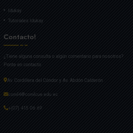
Idukay
Tutoriales Idukay
Contacto!
¿Tiene alguna consulta o algún comentario para nosotros?
Ponte en contacto
Av. Cordillera del Cóndor y Av. Abdón Calderón
comil4@comilcue.edu.ec
+(07) 415 06 69