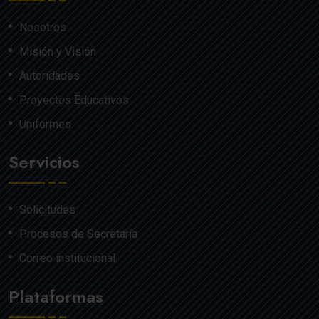
Nosotros
Misión y Visión
Autoridades
Proyectos Educativos
Uniformes
Servicios
Solicitudes
Procesos de Secretaría
Correo institucional
Plataformas