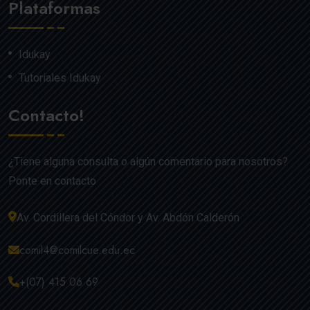
Plataformas
Idukay
Tutoriales Idukay
Contacto!
¿Tiene alguna consulta o algún comentario para nosotros?
Ponte en contacto
Av. Cordillera del Cóndor y Av. Abdón Calderón
comil4@comilcue.edu.ec
+(07) 415 06 69