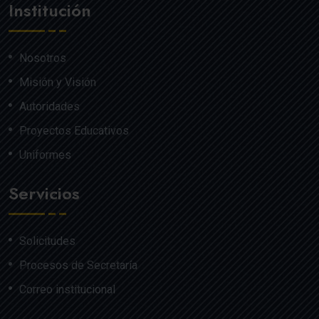
Institución
Nosotros
Misión y Visión
Autoridades
Proyectos Educativos
Uniformes
Servicios
Solicitudes
Procesos de Secretaría
Correo institucional