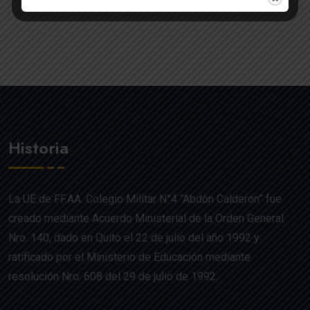
Historia
La UE de FF.AA. Colegio Militar N°4 “Abdón Calderón” fue
creado mediante Acuerdo Ministerial de la Orden General
Nro. 140, dado en Quito el 22 de julio del año 1992 y
ratificado por el Ministerio de Educación mediante
resolución Nro. 608 del 29 de julio de 1992.