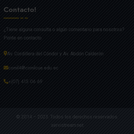
Contacto!
¿Tiene alguna consulta o algún comentario para nosotros?
Ponte en contacto
Av. Cordillera del Cóndor y Av. Abdón Calderón
comil4@comilcue.edu.ec
+(07) 415 06 69
© 2014 – 2023. Todos los derechos reservados.
servistream.net