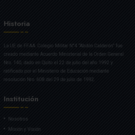
Historia
La UE de FF.AA. Colegio Militar N°4 “Abdón Calderón” fue
creado mediante Acuerdo Ministerial de la Orden General
Nro. 140, dado en Quito el 22 de julio del año 1992 y
ratificado por el Ministerio de Educación mediante
resolución Nro. 608 del 29 de julio de 1992.
Institución
Nosotros
Misión y Visión