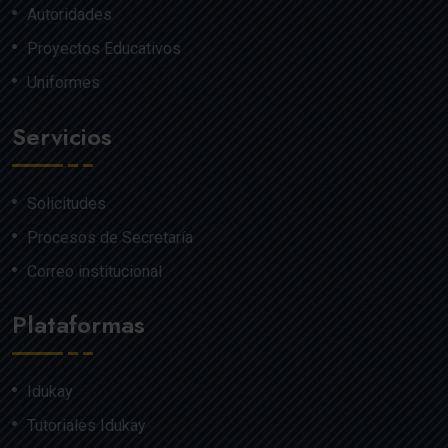
Autoridades
Proyectos Educativos
Uniformes
Servicios
Solicitudes
Procesos de Secretaría
Correo institucional
Plataformas
Idukay
Tutoriales Idukay