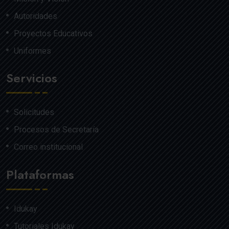
Autoridades
Proyectos Educativos
Uniformes
Servicios
Solicitudes
Procesos de Secretaría
Correo institucional
Plataformas
Idukay
Tutoriales Idukay