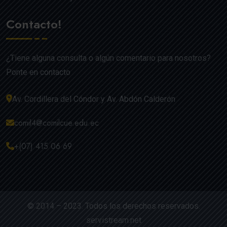
Contacto!
¿Tiene alguna consulta o algún comentario para nosotros?
Ponte en contacto
Av. Cordillera del Cóndor y Av. Abdón Calderón
comil4@comilcue.edu.ec
+(07) 415 06 69
© 2014 – 2023. Todos los derechos reservados.
servistream.net