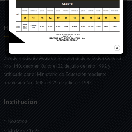
Historia
La UE de FF.AA. Colegio Militar N°4 “Abdón Calderón” fue
creado mediante Acuerdo Ministerial de la Orden General
Nro. 140, dado en Quito el 22 de julio del año 1992 y
ratificado por el Ministerio de Educación mediante
resolución Nro. 608 del 29 de julio de 1992.
Institución
Nosotros
Misión y Visión