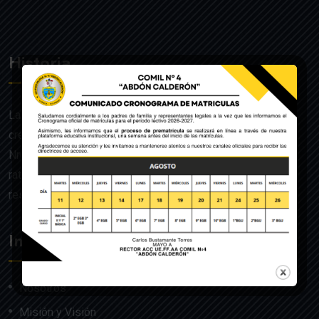
Historia
La UE de FF.AA. Colegio Militar N°4 “Abdón Calderón” fue
creado mediante Acuerdo Ministerial de la Orden General
Nro. 140, dado en Quito el 22 de julio del año 1992 y
ratificado por el Ministerio de Educación mediante
resolución Nro. 608 del 29 de julio de 1992.
Institución
Nosotros
Misión y Visión