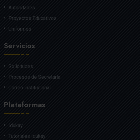
Autoridades
Proyectos Educativos
Uniformes
Servicios
Solicitudes
Procesos de Secretaría
Correo institucional
Plataformas
Idukay
Tutoriales Idukay