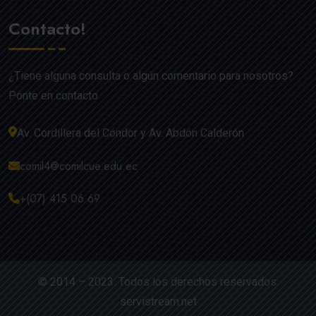
Contacto!
¿Tiene alguna consulta o algún comentario para nosotros?
Ponte en contacto
Av. Cordillera del Cóndor y Av. Abdón Calderón
comil4@comilcue.edu.ec
+(07) 415 06 69
© 2014 – 2023. Todos los derechos reservados.
servistream.net