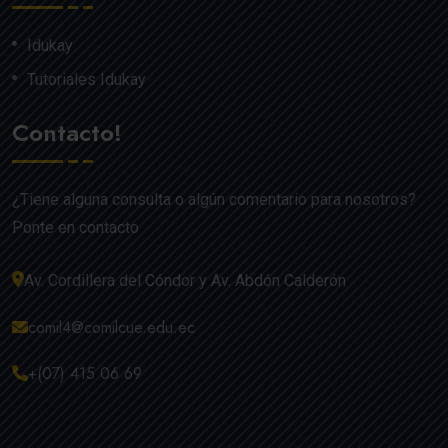
Idukay
Tutoriales Idukay
Contacto!
¿Tiene alguna consulta o algún comentario para nosotros?
Ponte en contacto
Av. Cordillera del Cóndor y Av. Abdón Calderón
comil4@comilcue.edu.ec
+(07) 415 06 69