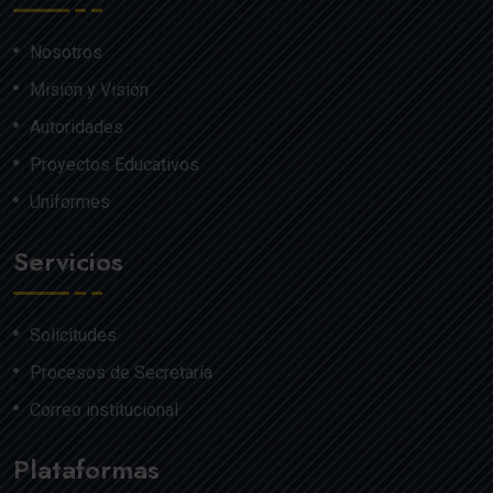
Nosotros
Misión y Visión
Autoridades
Proyectos Educativos
Uniformes
Servicios
Solicitudes
Procesos de Secretaría
Correo institucional
Plataformas