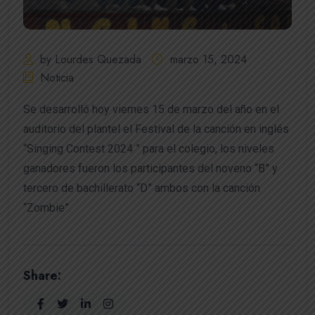
by Lourdes Quezada
marzo 15, 2024
Noticia
Se desarrolló hoy viernes 15 de marzo del año en el
auditorio del plantel el Festival de la canción en inglés
“Singing Contest 2024 ” para el colegio, los niveles
ganadores fueron los participantes del noveno “B” y
tercero de bachillerato “D” ambos con la canción
“Zombie”.
Share: