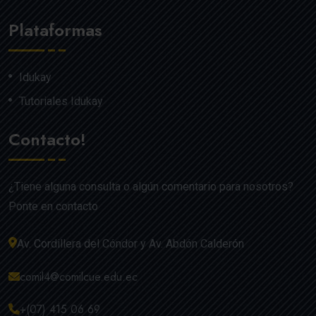
Plataformas
Idukay
Tutoriales Idukay
Contacto!
¿Tiene alguna consulta o algún comentario para nosotros?
Ponte en contacto
Av. Cordillera del Cóndor y Av. Abdón Calderón
comil4@comilcue.edu.ec
+(07) 415 06 69