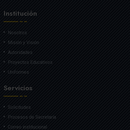
Institución
Nosotros
Misión y Visión
Autoridades
Proyectos Educativos
Uniformes
Servicios
Solicitudes
Procesos de Secretaría
Correo institucional