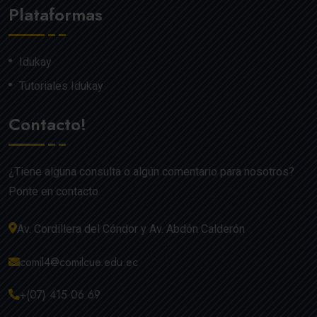
Plataformas
Idukay
Tutoriales Idukay
Contacto!
¿Tiene alguna consulta o algún comentario para nosotros?
Ponte en contacto
Av. Cordillera del Cóndor y Av. Abdón Calderón
comil4@comilcue.edu.ec
+(07) 415 06 69