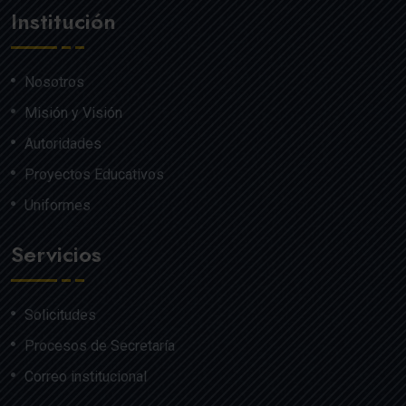
Institución
Nosotros
Misión y Visión
Autoridades
Proyectos Educativos
Uniformes
Servicios
Solicitudes
Procesos de Secretaría
Correo institucional