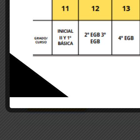
Save my name, email, and website in this brows
POST COMMENT