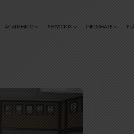
comil4@comilcue.edu.ec
Lun - Vie: 07:00 - 15:
ACADÉMICO
SERVICIOS
INFORMATE
PL