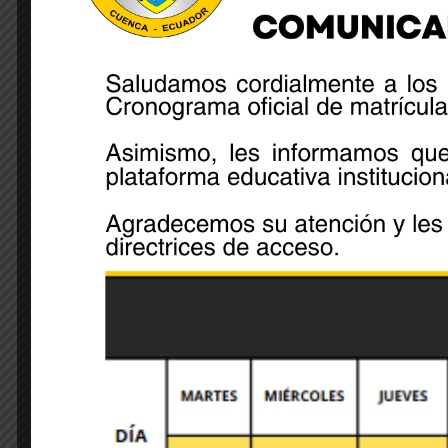
León segunda vocal principal. Ing. Estefanía Carras
vocal principal Ing. Fanny Iñamagua, tercer vocal s
Share:
Leave A Comment
Your email address will not be published. Required 