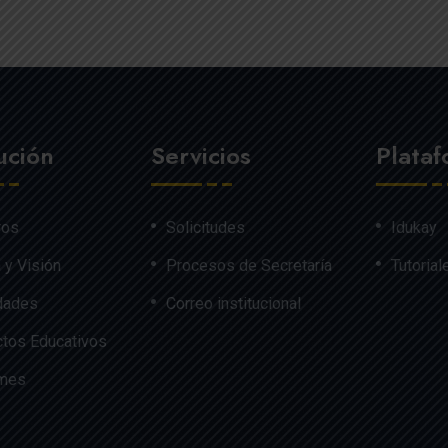
tución
Servicios
Plata
ros
Solicitudes
Idukay
 y Visión
Procesos de Secretaría
Tutorial
dades
Correo institucional
tos Educativos
rmes