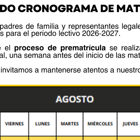
co, segunda vocal suplente, tercera
uplente Lic. Mateo Guamán.
fields are marked *