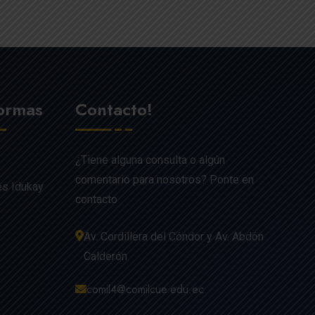
formas
Contacto!
¿Tiene alguna consulta o algún
comentario para nosotros? Ponte en
es Idukay
contacto
Av. Cordillera del Cóndor y Av. Abdón
Calderón
comil4@comilcue.edu.ec