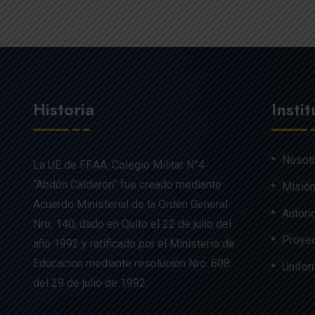
Historia
Insti
Nosot
La UE de FF.AA. Colegio Militar N°4
“Abdón Calderón” fue creado mediante
Misión
Acuerdo Ministerial de la Orden General
Autori
Nro. 140, dado en Quito el 22 de julio del
Proyec
año 1992 y ratificado por el Ministerio de
Educación mediante resolución Nro. 608
Unifo
del 29 de julio de 1992.