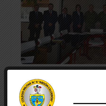
by Lourdes Quezada
septiembre 30, 20
El viernes 27 de septiembre de 2024, se efectuó l
Consejo Ejecutivo del plantel conformado por los 
Lic. Ricardo Guillén, vocal principal y vocal suplente