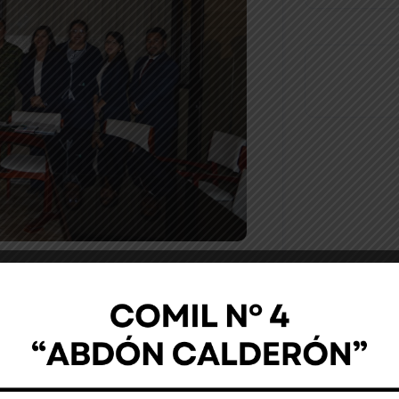
24
Noticia
a posesión de los miembros del
siguientes docentes
 Ing. Estefanía Saravia, Lic. Alexandra