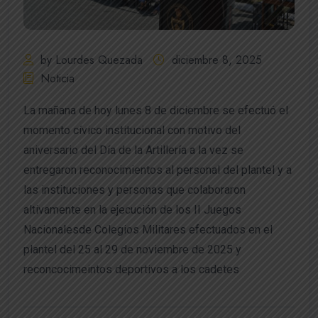
by Lourdes Quezada
diciembre 8, 2025
Noticia
La mañana de hoy lunes 8 de diciembre se efectuó el
momento cívico institucional con motivo del
aniversario del Día de la Artillería a la vez se
entregaron reconocimientos al personal del plantel y a
las instituciones y personas que colaboraron
altivamente en la ejecución de los II Juegos
Nacionalesde Colegios Militares efectuados en el
plantel del 25 al 29 de noviembre de 2025 y
reconcocimeintos deportivos a los cadetes