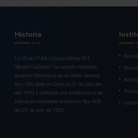
Historia
Insti
Nosot
La UE de FF.AA. Colegio Militar N°4
“Abdón Calderón” fue creado mediante
Misión
Acuerdo Ministerial de la Orden General
Autori
Nro. 140, dado en Quito el 22 de julio del
Proyec
año 1992 y ratificado por el Ministerio de
Educación mediante resolución Nro. 608
Unifo
del 29 de julio de 1992.