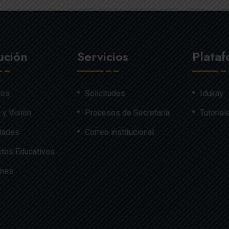
tución
Servicios
Plata
ros
Solicitudes
Idukay
 y Visión
Procesos de Secretaría
Tutorial
dades
Correo institucional
tos Educativos
rmes