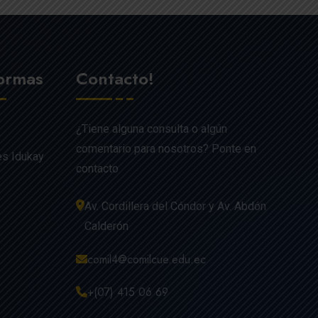
formas
Contacto!
¿Tiene alguna consulta o algún
comentario para nosotros? Ponte en
es Idukay
contacto
Av. Cordillera del Cóndor y Av. Abdón
Calderón
comil4@comilcue.edu.ec
+(07) 415 06 69