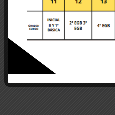
Save my name, email, and website in this brows
POST COMMENT