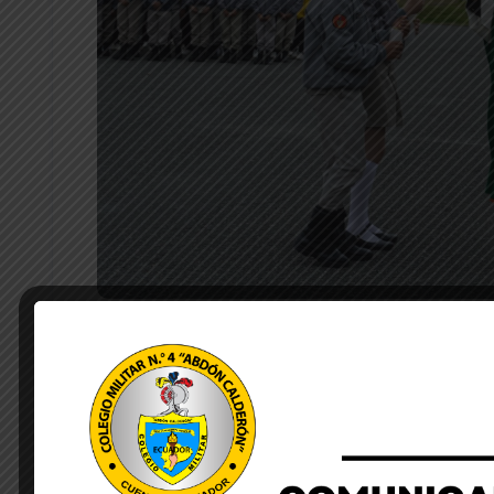
by Lourdes Quezada
octubre 23, 2025
La Unidad Educativa de Fuerzas Armadas Colegio Mil
día de hoy jueves 23 de octubre a partir de las 07H
la eucaristía de Acción de Gracias oficiada por el Pa
comunidad educativa de los niveles básica superior 