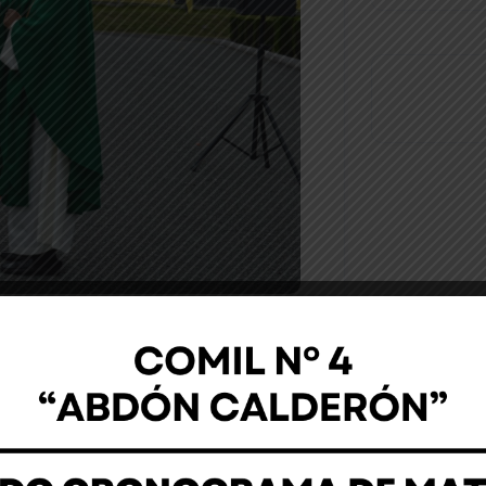
Noticia
itar Nº4 “Abdón Calderón” realizó el
00 en el Campo de Marte institucional,
dre Vladímir Guerra y dirigida a la
y bachillerato.