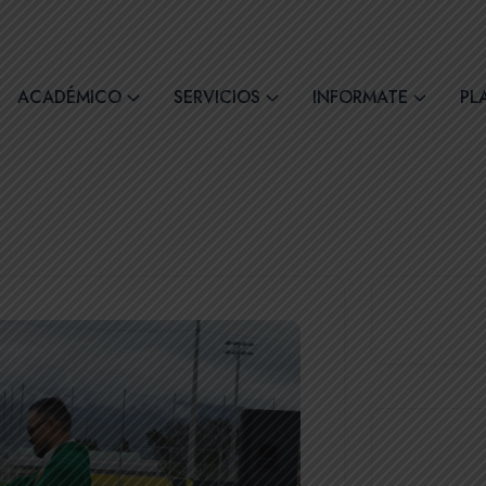
comil4@comilcue.edu.ec
Lun - Vie: 07:00 - 15:
ACADÉMICO
SERVICIOS
INFORMATE
PL