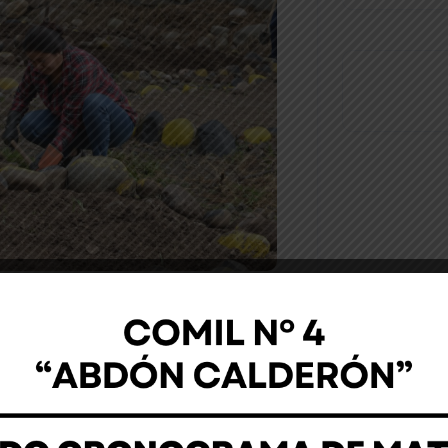
Noticia
ia de la escuela básica realizarón una
olar” de la institución. Agradecemos
y madres de familia del nivel básico
sa.