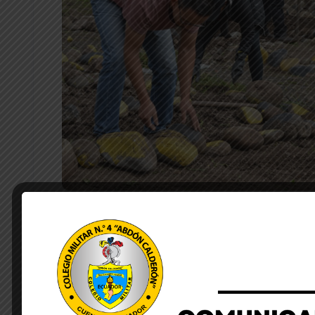
by Lourdes Quezada
octubre 20, 2025
El pasado sábado 18 de octubre los padres de famil
minga para la adecuación y siembra del “Huerto Esc
profundamente la participación de nuestros padres 
quienes con gran entusiasmo se unieron a esta cau