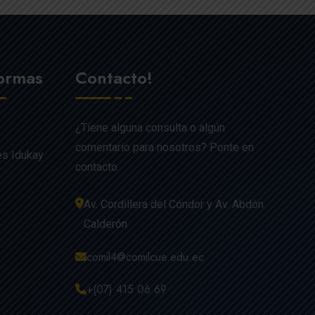
formas
Contacto!
¿Tiene alguna consulta o algún
comentario para nosotros? Ponte en
es Idukay
contacto
Av. Cordillera del Cóndor y Av. Abdón
Calderón
comil4@comilcue.edu.ec
+(07) 415 06 69