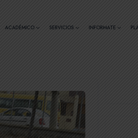
comil4@comilcue.edu.ec
Lun - Vie: 07:00 - 15:
ACADÉMICO
SERVICIOS
INFORMATE
PL