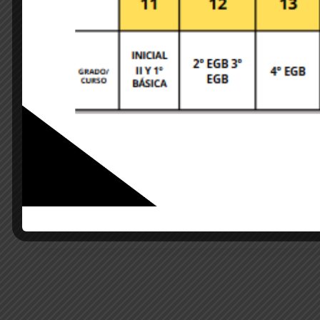
Save my name, email, and website in this brows
POST COMMENT