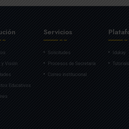
tución
Servicios
Plata
ros
Solicitudes
Idukay
 y Visión
Procesos de Secretaría
Tutorial
dades
Correo institucional
tos Educativos
rmes