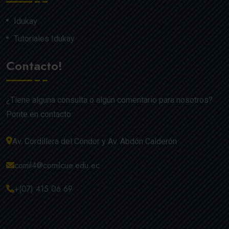
Idukay
Tutoriales Idukay
Contacto!
¿Tiene alguna consulta o algún comentario para nosotros?
Ponte en contacto
Av. Cordillera del Cóndor y Av. Abdón Calderón
comil4@comilcue.edu.ec
+(07) 415 06 69