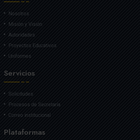
Nosotros
Misión y Visión
Autoridades
Proyectos Educativos
Uniformes
Servicios
Solicitudes
Procesos de Secretaría
Correo institucional
Plataformas