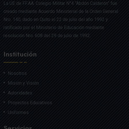
La UE de FF.AA. Colegio Militar N°4 “Abdón Calderón” fue
creado mediante Acuerdo Ministerial de la Orden General
Nro. 140, dado en Quito el 22 de julio del año 1992 y
ratificado por el Ministerio de Educación mediante
resolución Nro. 608 del 29 de julio de 1992.
Institución
Nosotros
Misión y Visión
Autoridades
Proyectos Educativos
Uniformes
Servicios