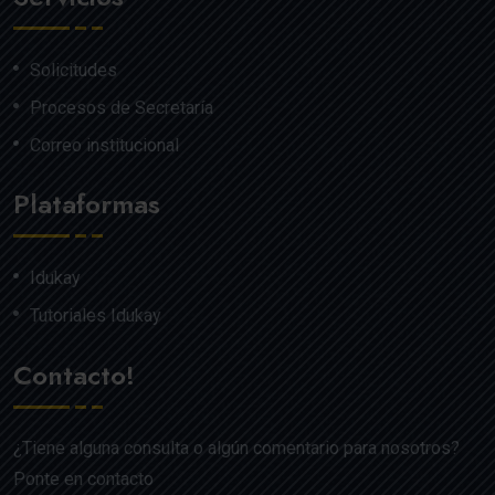
Solicitudes
Procesos de Secretaría
Correo institucional
Plataformas
Idukay
Tutoriales Idukay
Contacto!
¿Tiene alguna consulta o algún comentario para nosotros?
Ponte en contacto