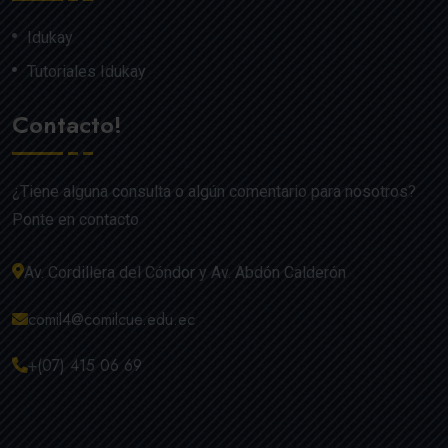
Idukay
Tutoriales Idukay
Contacto!
¿Tiene alguna consulta o algún comentario para nosotros?
Ponte en contacto
Av. Cordillera del Cóndor y Av. Abdón Calderón
comil4@comilcue.edu.ec
+(07) 415 06 69