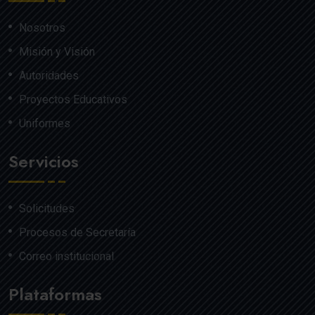
Nosotros
Misión y Visión
Autoridades
Proyectos Educativos
Uniformes
Servicios
Solicitudes
Procesos de Secretaría
Correo institucional
Plataformas