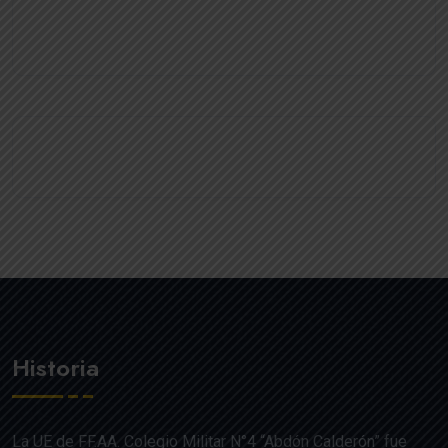
Historia
La UE de FF.AA. Colegio Militar N°4 “Abdón Calderón” fue