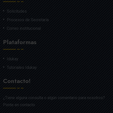
Solicitudes
Procesos de Secretaría
Correo institucional
Plataformas
Idukay
Tutoriales Idukay
Contacto!
¿Tiene alguna consulta o algún comentario para nosotros?
Ponte en contacto