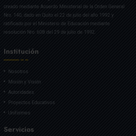
creado mediante Acuerdo Ministerial de la Orden General
Nro. 140, dado en Quito el 22 de julio del año 1992 y
ratificado por el Ministerio de Educación mediante
resolución Nro. 608 del 29 de julio de 1992.
Institución
Nosotros
Misión y Visión
Autoridades
Proyectos Educativos
Uniformes
Servicios