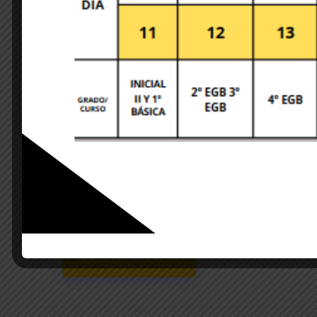
Save my name, email, and website in this brows
POST COMMENT