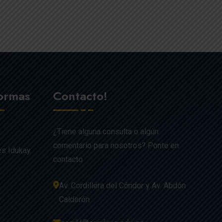
formas
Contacto!
¿Tiene alguna consulta o algún
comentario para nosotros? Ponte en
es Idukay
contacto
Av. Cordillera del Cóndor y Av. Abdón
Calderón