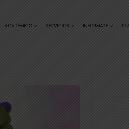
comil4@comilcue.edu.ec
Lun - Vie: 07:00 - 15:
ACADÉMICO
SERVICIOS
INFORMATE
PL