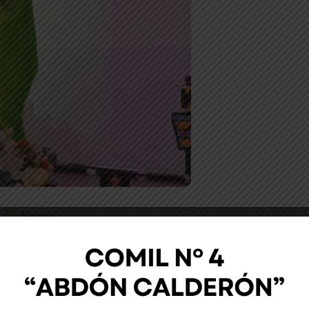
Noticia
litar Nº 4 “Abdón Calderón” realizó hoy
el plantel, el Festival de la Canción
rograma inició con la apertura del club de
tas que pusieron la nota musical del