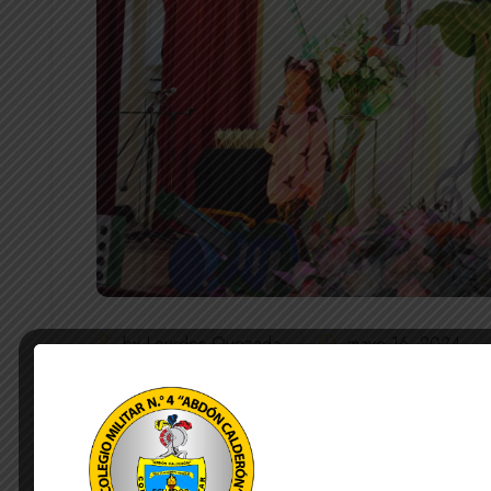
by Lourdes Quezada
mayo 16, 2024
La Unidad Educativa de Fuerzas Armadas Colegio Mi
jueves 16 de mayo del año en curso en el auditorio d
Infantil de los niveles inicial II y preparatoria. El p
danza del nivel y la participación de 16 niños artis