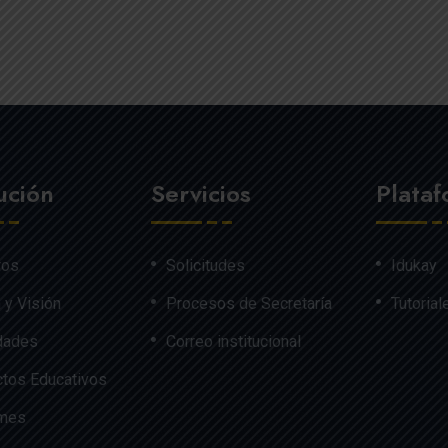
tución
Servicios
Plata
ros
Solicitudes
Idukay
 y Visión
Procesos de Secretaría
Tutorial
dades
Correo institucional
tos Educativos
rmes