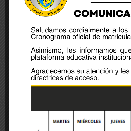
evento las palabras de bienvenida estuvieron a carg
Coronel Jorge Abril. Este evento infantil fue orga
actividades por sus #32 años de vida patronal.
Share:
Leave A Comment
Your email address will not be published. Required 