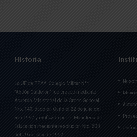
Historia
Insti
Nosot
La UE de FF.AA. Colegio Militar N°4
“Abdón Calderón” fue creado mediante
Misión
Acuerdo Ministerial de la Orden General
Autori
Nro. 140, dado en Quito el 22 de julio del
Proyec
año 1992 y ratificado por el Ministerio de
Educación mediante resolución Nro. 608
Unifo
del 29 de julio de 1992.