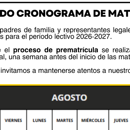
o del rector del plantel Teniente
nizado también como parte de sus
fields are marked *