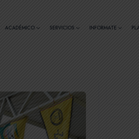
comil4@comilcue.edu.ec
Lun - Vie: 07:00 - 15:
ACADÉMICO
SERVICIOS
INFORMATE
PL