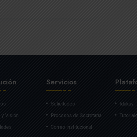
tución
Servicios
Plata
ros
Solicitudes
Idukay
 y Visión
Procesos de Secretaría
Tutorial
dades
Correo institucional