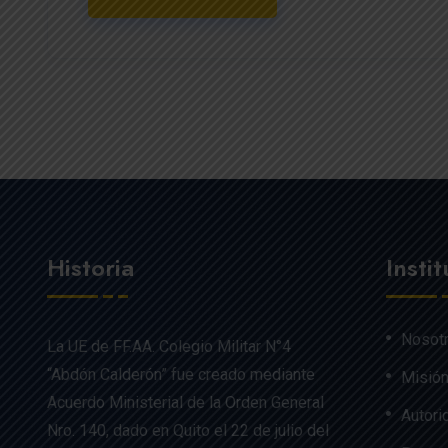
Historia
Insti
Nosot
La UE de FF.AA. Colegio Militar N°4
“Abdón Calderón” fue creado mediante
Misión
Acuerdo Ministerial de la Orden General
Autori
Nro. 140, dado en Quito el 22 de julio del