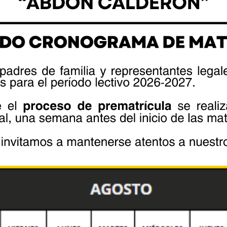
 fue el encargado de realizar la
es seleccionados representaron con
que ha tenido el Escudo Nacional hasta