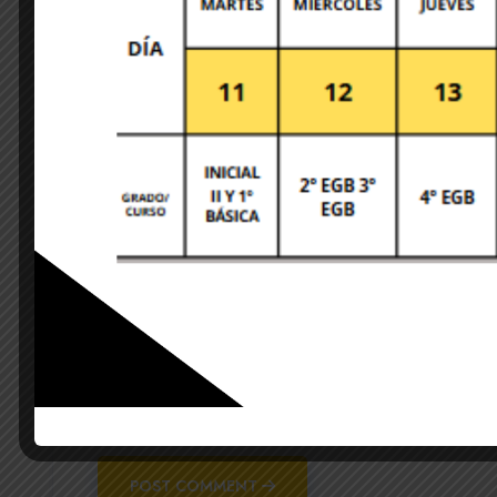
Your email address will not be published. Required 
Save my name, email, and website in this brows
POST COMMENT