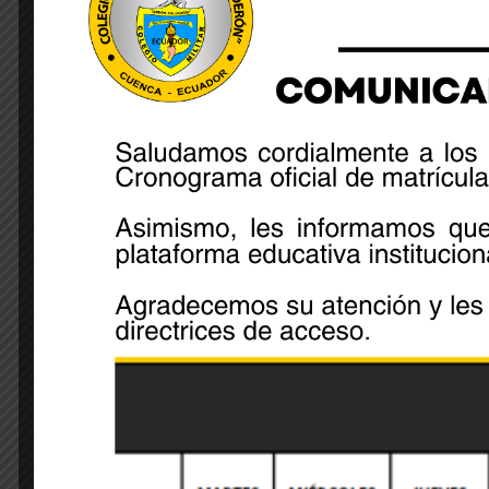
octubre de cada año el Día del Escudo Nacional.
El Cadete de segundo de Bachillerato Martín Portero
exaltación del lábaro patrio, mientras que 7 cadet
carteles, la historia y el proceso de trasformación 
la actualidad.
Share:
Leave A Comment