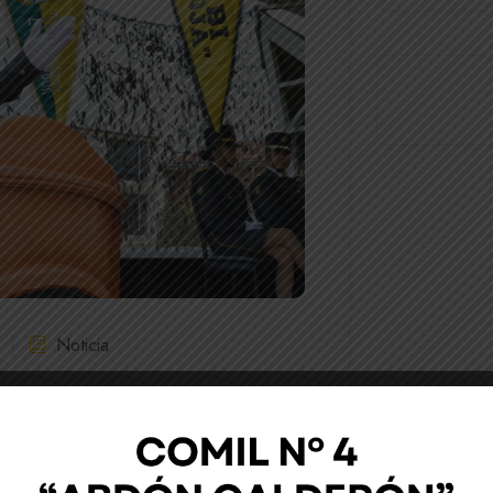
Noticia
itar Nº 4 “Abdón Calderón” participó
ir de las 10H00 en la ceremonia cívica
” y en cumplimiento a los lineamientos
con motivo de conmemorar el 31 de