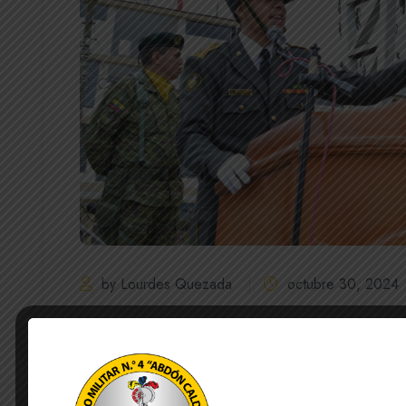
by Lourdes Quezada
octubre 30, 2024
La Unidad Educativa de Fuerzas Armadas Colegio Mil
hoy miércoles 30 de octubre del año en curso a part
realizada en la Tercera División de Ejército “Tarqui
emitidos por el Ministerio de Defensa Nacional y 