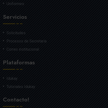
Uniformes
Servicios
Solicitudes
Procesos de Secretaría
Correo institucional
Plataformas
Idukay
Tutoriales Idukay
Contacto!