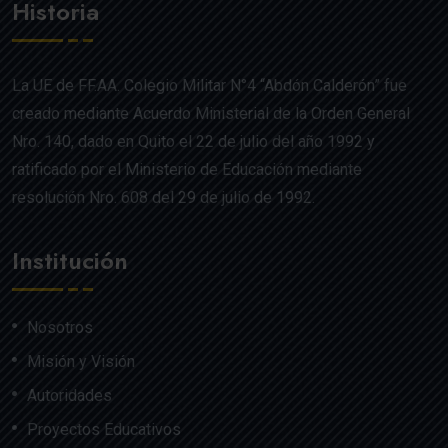
Historia
La UE de FF.AA. Colegio Militar N°4 “Abdón Calderón” fue
creado mediante Acuerdo Ministerial de la Orden General
Nro. 140, dado en Quito el 22 de julio del año 1992 y
ratificado por el Ministerio de Educación mediante
resolución Nro. 608 del 29 de julio de 1992.
Institución
Nosotros
Misión y Visión
Autoridades
Proyectos Educativos