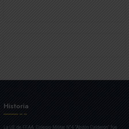
Historia
La UE de FF.AA. Colegio Militar N°4 “Abdón Calderón” fue