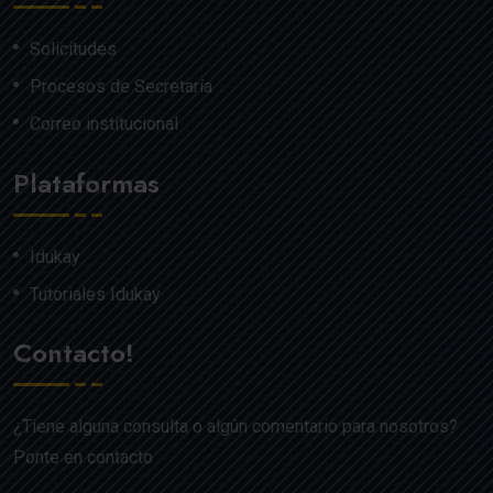
Solicitudes
Procesos de Secretaría
Correo institucional
Plataformas
Idukay
Tutoriales Idukay
Contacto!
¿Tiene alguna consulta o algún comentario para nosotros?
Ponte en contacto