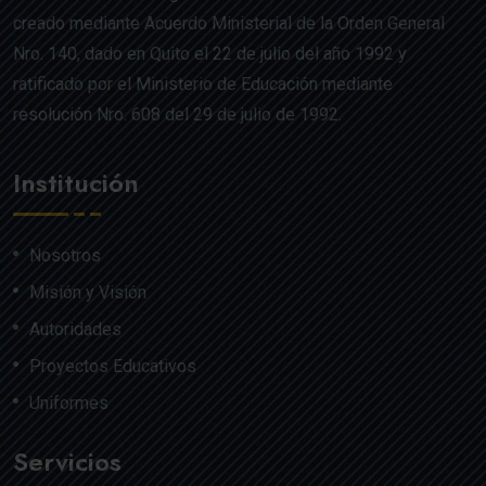
creado mediante Acuerdo Ministerial de la Orden General
Nro. 140, dado en Quito el 22 de julio del año 1992 y
ratificado por el Ministerio de Educación mediante
resolución Nro. 608 del 29 de julio de 1992.
Institución
Nosotros
Misión y Visión
Autoridades
Proyectos Educativos
Uniformes
Servicios