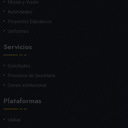
Misión y Visión
Autoridades
Proyectos Educativos
Uniformes
Servicios
Solicitudes
Procesos de Secretaría
Correo institucional
Plataformas
Idukay