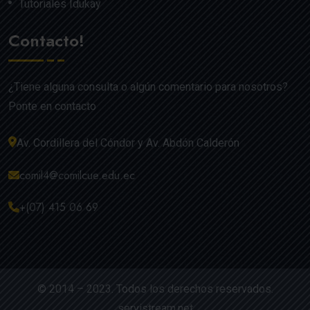
Tutoriales Idukay
Contacto!
¿Tiene alguna consulta o algún comentario para nosotros?
Ponte en contacto
Av. Cordillera del Cóndor y Av. Abdón Calderón
comil4@comilcue.edu.ec
+(07) 415 06 69
© 2014 – 2023. Todos los derechos reservados.
servistream.net