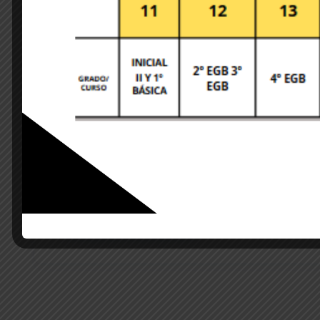
Save my name, email, and website in this brows
POST COMMENT