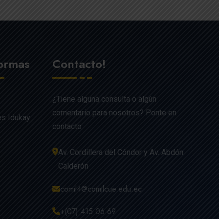
formas
Contacto!
¿Tiene alguna consulta o algún
comentario para nosotros? Ponte en
es Idukay
contacto
Av. Cordillera del Cóndor y Av. Abdón
Calderón
comil4@comilcue.edu.ec
+(07) 415 06 69