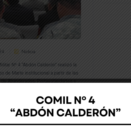
24
Noticia
itar Nº 4 “Abdón Calderón” realizó la
de Marte institucional a partir de las
 de Abanderados, Portaestandartes y
dera de los cadetes de tercero de
l día de la Bandera Nacional.
icio León Comandante de la Brigada de
es invitadas. La Kdt Arleissy Jiménez fue
emonia se desarrolló conjuntamente