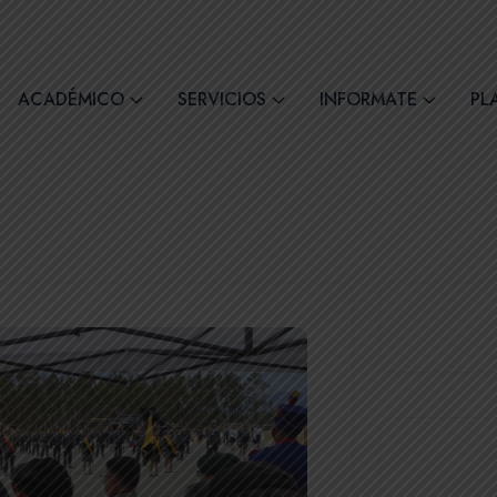
comil4@comilcue.edu.ec
Lun - Vie: 07:00 - 15:
ACADÉMICO
SERVICIOS
INFORMATE
PL