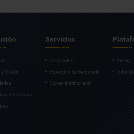
tución
Servicios
Plata
ros
Solicitudes
Idukay
 y Visión
Procesos de Secretaría
Tutorial
dades
Correo institucional
tos Educativos
rmes