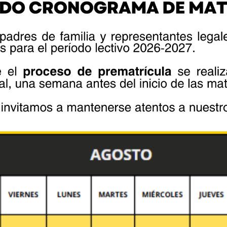
de los Ríos” y “Luis Monsalve Pozo”
fields are marked *