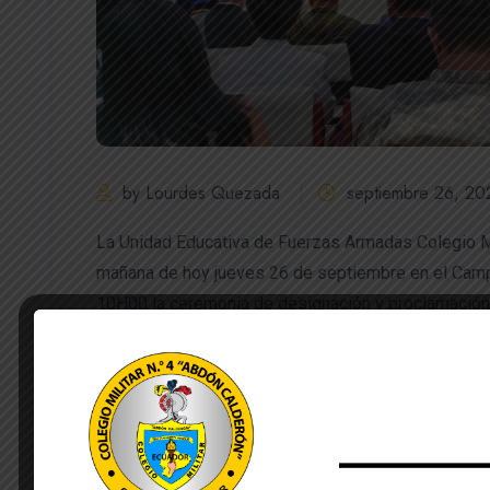
by Lourdes Quezada
septiembre 26, 20
La Unidad Educativa de Fuerzas Armadas Colegio Mil
mañana de hoy jueves 26 de septiembre en el Campo 
10H00 la ceremonia de designación y proclamación
Escoltas 2024-2025 así como el Juramento a la Ban
bachillerato al conmemorarse el 26 de septiembre e
La ceremonia estuvo presidida por el Coronel Maur
Artillería 27 “Portete” autoridades civiles y militar
designada como Abanderada del COMIL 4, esta cer