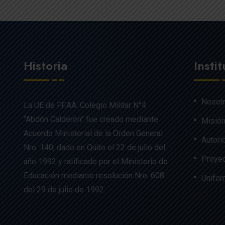
Historia
Insti
Nosot
La UE de FF.AA. Colegio Militar N°4
“Abdón Calderón” fue creado mediante
Misión
Acuerdo Ministerial de la Orden General
Autori
Nro. 140, dado en Quito el 22 de julio del
Proyec
año 1992 y ratificado por el Ministerio de
Educación mediante resolución Nro. 608
Unifo
del 29 de julio de 1992.