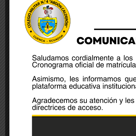
Treinta cadetes que cursarán el tercer año de bach
parte de este programa estudiantil, en el cual se le
y prácticas para actuar de manera efectiva en roles 
el orden y la seguridad de los cadetes, además de s
sus compañeros.
A través de un enfoque integral, los convocados ser
sus habilidades físicas, académicas y éticas, con el
cadetes que puedan asumir el título de brigadieres 
designación con honor y responsabilidad.
Share: