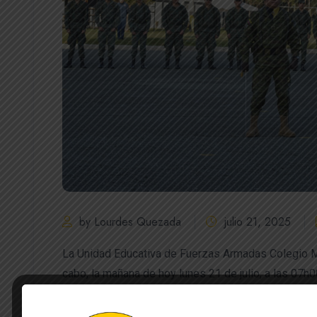
by Lourdes Quezada
julio 21, 2025
La Unidad Educativa de Fuerzas Armadas Colegio Mil
cabo, la mañana de hoy lunes 21 de julio, a las 07h0
programa de inauguración del Curso de Brigadieres 