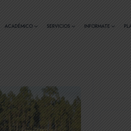
comil4@comilcue.edu.ec
Lun - Vie: 07:00 - 15:
ACADÉMICO
SERVICIOS
INFORMATE
PL