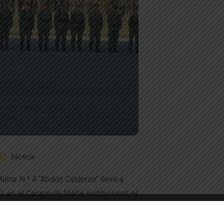
Noticia
itar N.º 4 “Abdón Calderón” llevó a
0, en el Campo de Marte institucional, el
para el período lectivo 2025-2026.