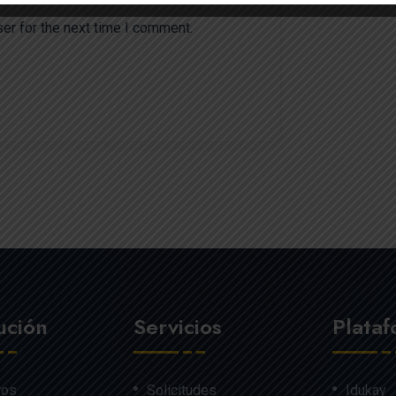
er for the next time I comment.
tución
Servicios
Plata
ros
Solicitudes
Idukay