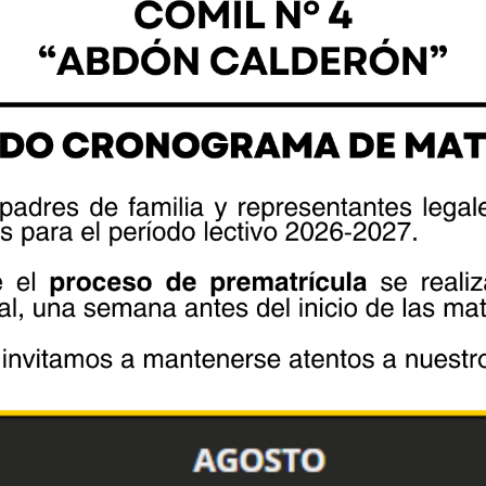
illerato fueron convocados y forman
s impartirán conocimientos, habilidades
de liderazgo, velando por la disciplina,
er un ejemplo a seguir para el resto de
án evaluados al finalizar este curso en
 objetivo de identificar a aquellos
y subrigadieres, y ejercer esta