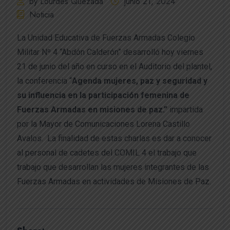
by Lourdes Quezada
junio 21, 2024
Noticia
La Unidad Educativa de Fuerzas Armadas Colegio
Militar Nº 4 “Abdón Calderón” desarrolló hoy viernes
21 de junio del año en curso en el Auditorio del plantel,
la conferencia “
Agenda mujeres, paz y seguridad y
su influencia en la participación femenina de
Fuerzas Armadas en misiones de paz.”
impartida
por la Mayor de Comunicaciones Lorena Castillo
Avalos. La finalidad de estas charlas es dar a conocer
al personal de cadetes del COMIL 4 el trabajo que
trabajo que desarrollan las mujeres integrantes de las
Fuerzas Armadas en actividades de Misiones de Paz.