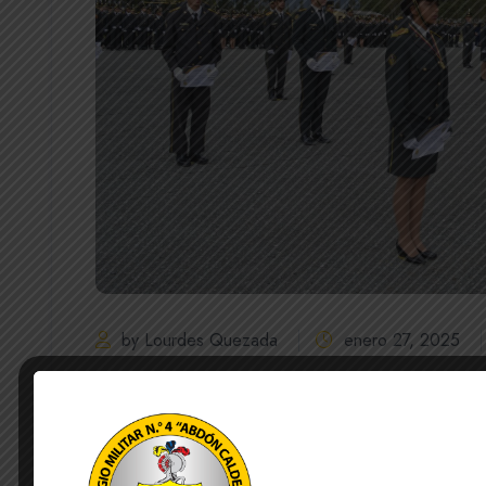
by Lourdes Quezada
enero 27, 2025
La Unidad Educativa de Fuerzas Armadas Colegio Mi
momento cívico institucional de hoy lunes 27 de en
reconocimiento a los cadetes quienes participaron
Colegios Militares” que se efectuaron en Salinas d