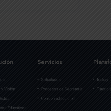
tución
Servicios
Plata
ros
Solicitudes
Idukay
 y Visión
Procesos de Secretaría
Tutorial
dades
Correo institucional
tos Educativos