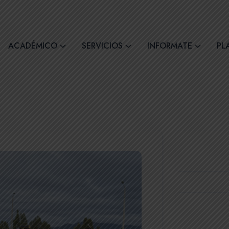
comil4@comilcue.edu.ec
Lun - Vie: 07:00 - 15:
ACADÉMICO
SERVICIOS
INFORMATE
PL