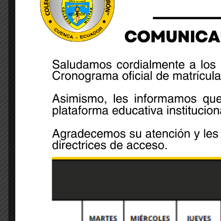
equipo de Orientación Militar quien se adjudicó el p
segundo lugar por equipos en el Grupo B mientras q
orientación militar las cadetes Marilyn Pullaguari y
oro respectivamente siendo esta última cadete des
“Orientación Militar” de estas competencias de cole
Share:
Leave A Comment
Your email address will not be published. Required 