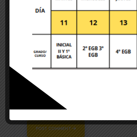
Save my name, email, and website in this brows
POST COMMENT