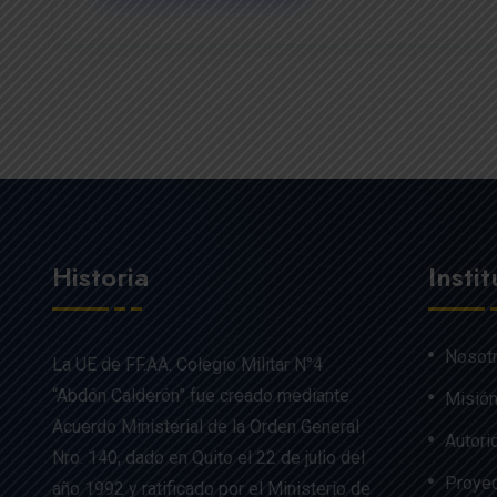
Historia
Insti
Nosot
La UE de FF.AA. Colegio Militar N°4
“Abdón Calderón” fue creado mediante
Misión
Acuerdo Ministerial de la Orden General
Autori
Nro. 140, dado en Quito el 22 de julio del
Proyec
año 1992 y ratificado por el Ministerio de