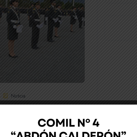
Noticia
litar Nº4 “Abdón Calderón” dentro del
ero de 2025 realizó el público
 en los juegos *I Juegos Nacionales de
el 20 al 24 de enero de 2025 siendo el