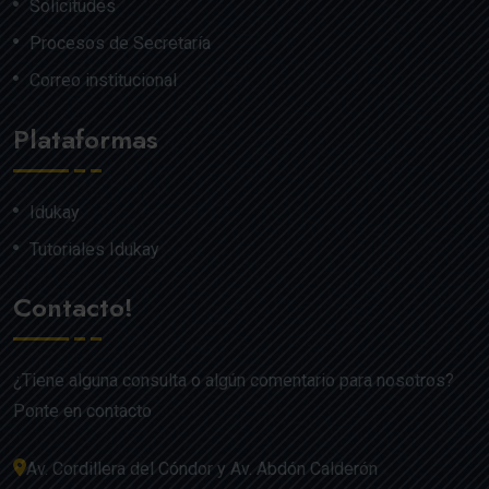
Solicitudes
Procesos de Secretaría
Correo institucional
Plataformas
Idukay
Tutoriales Idukay
Contacto!
¿Tiene alguna consulta o algún comentario para nosotros?
Ponte en contacto
Av. Cordillera del Cóndor y Av. Abdón Calderón