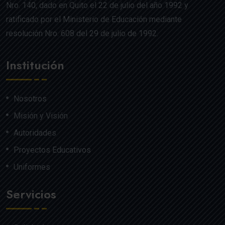
Nro. 140, dado en Quito el 22 de julio del año 1992 y
ratificado por el Ministerio de Educación mediante
resolución Nro. 608 del 29 de julio de 1992.
Institución
Nosotros
Misión y Visión
Autoridades
Proyectos Educativos
Uniformes
Servicios