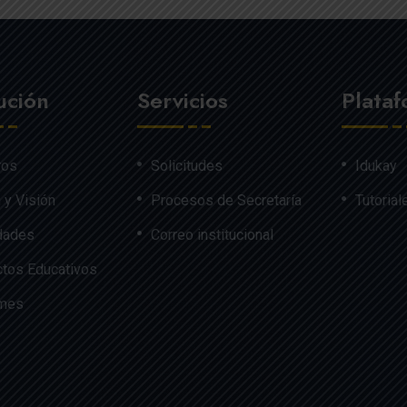
tución
Servicios
Plata
ros
Solicitudes
Idukay
 y Visión
Procesos de Secretaría
Tutorial
dades
Correo institucional
tos Educativos
rmes