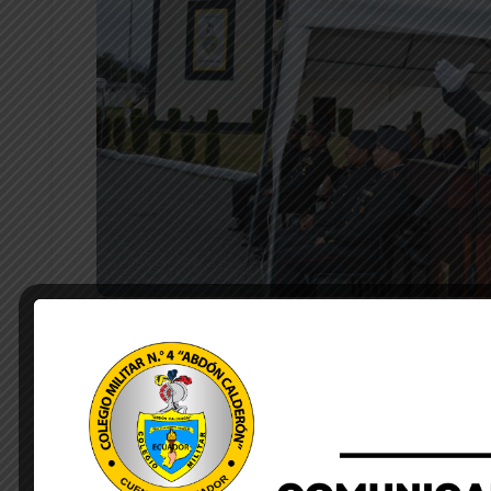
by Lourdes Quezada
enero 26, 2026
Con civismo y hondo sentimiento patriótico, la Un
Colegio Militar N°4 “Abdón Calderón” llevó a cabo 
jornada de conmemoración por el trigésimo primer a
Cenepa.