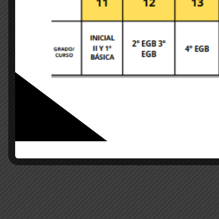
Save my name, email, and website in this brows
POST COMMENT