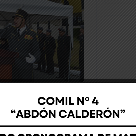
Noticia
idad Educativa de Fuerzas Armadas
este lunes 26 de enero de 2025 una
niversario de la Gesta Heroica del