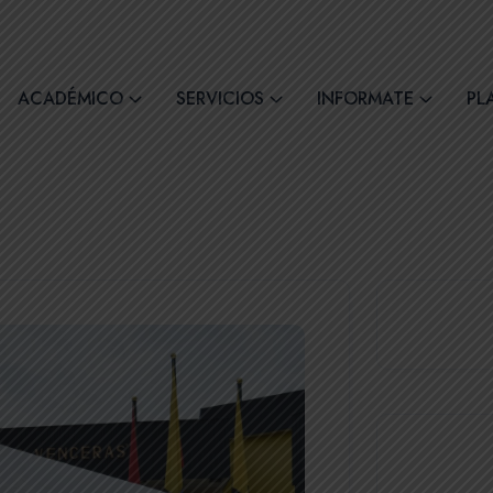
comil4@comilcue.edu.ec
Lun - Vie: 07:00 - 15:
ACADÉMICO
SERVICIOS
INFORMATE
PL