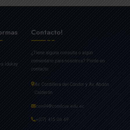
formas
Contacto!
¿Tiene alguna consulta o algún
comentario para nosotros? Ponte en
es Idukay
contacto
Av. Cordillera del Cóndor y Av. Abdón
Calderón
comil4@comilcue.edu.ec
+(07) 415 06 69