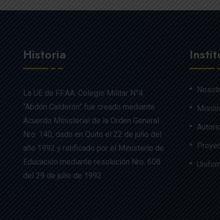
Historia
Insti
Nosot
La UE de FF.AA. Colegio Militar N°4
“Abdón Calderón” fue creado mediante
Misión
Acuerdo Ministerial de la Orden General
Autori
Nro. 140, dado en Quito el 22 de julio del
Proyec
año 1992 y ratificado por el Ministerio de
Educación mediante resolución Nro. 608
Unifo
del 29 de julio de 1992.