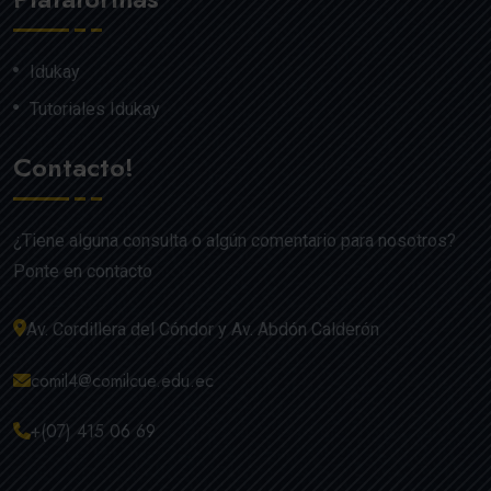
Idukay
Tutoriales Idukay
Contacto!
¿Tiene alguna consulta o algún comentario para nosotros?
Ponte en contacto
Av. Cordillera del Cóndor y Av. Abdón Calderón
comil4@comilcue.edu.ec
+(07) 415 06 69