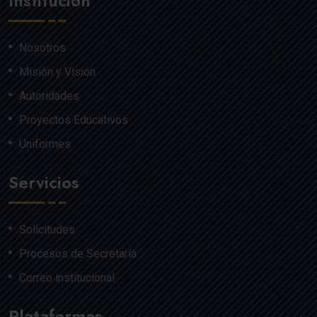
Institución
Nosotros
Misión y Visión
Autoridades
Proyectos Educativos
Uniformes
Servicios
Solicitudes
Procesos de Secretaría
Correo institucional
Plataformas