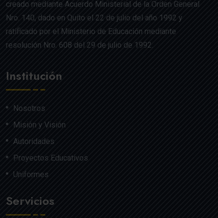
creado mediante Acuerdo Ministerial de la Orden General
Nro. 140, dado en Quito el 22 de julio del año 1992 y
ratificado por el Ministerio de Educación mediante
resolución Nro. 608 del 29 de julio de 1992.
Institución
Nosotros
Misión y Visión
Autoridades
Proyectos Educativos
Uniformes
Servicios