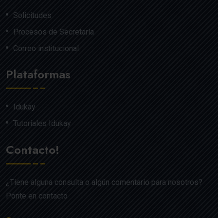
Solicitudes
Procesos de Secretaría
Correo institucional
Plataformas
Idukay
Tutoriales Idukay
Contacto!
¿Tiene alguna consulta o algún comentario para nosotros?
Ponte en contacto