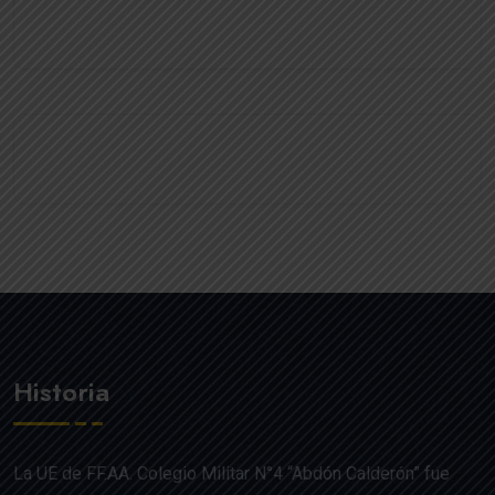
Historia
La UE de FF.AA. Colegio Militar N°4 “Abdón Calderón” fue