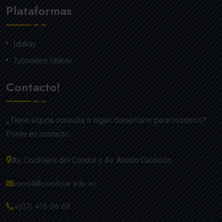
Plataformas
Idukay
Tutoriales Idukay
Contacto!
¿Tiene alguna consulta o algún comentario para nosotros?
Ponte en contacto
Av. Cordillera del Cóndor y Av. Abdón Calderón
comil4@comilcue.edu.ec
+(07) 415 06 69