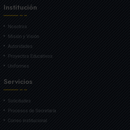
Institución
Nosotros
Misión y Visión
Autoridades
Proyectos Educativos
Uniformes
Servicios
Solicitudes
Procesos de Secretaría
Correo institucional