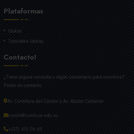
Plataformas
Idukay
Tutoriales Idukay
Contacto!
¿Tiene alguna consulta o algún comentario para nosotros?
Ponte en contacto
Av. Cordillera del Cóndor y Av. Abdón Calderón
comil4@comilcue.edu.ec
+(07) 415 06 69