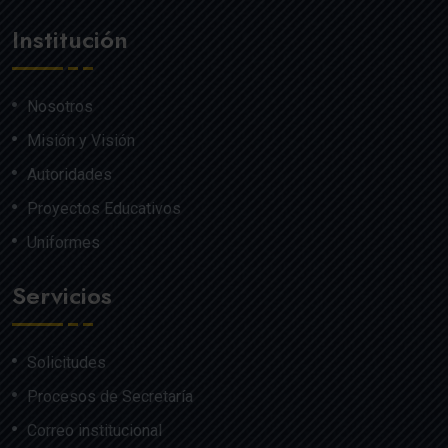
Institución
Nosotros
Misión y Visión
Autoridades
Proyectos Educativos
Uniformes
Servicios
Solicitudes
Procesos de Secretaría
Correo institucional