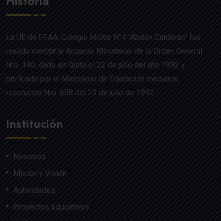
Historia
La UE de FF.AA. Colegio Militar N°4 “Abdón Calderón” fue
creado mediante Acuerdo Ministerial de la Orden General
Nro. 140, dado en Quito el 22 de julio del año 1992 y
ratificado por el Ministerio de Educación mediante
resolución Nro. 608 del 29 de julio de 1992.
Institución
Nosotros
Misión y Visión
Autoridades
Proyectos Educativos