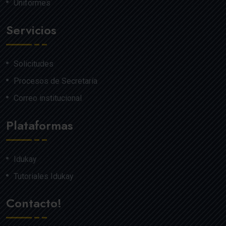
Uniformes
Servicios
Solicitudes
Procesos de Secretaría
Correo institucional
Plataformas
Idukay
Tutoriales Idukay
Contacto!