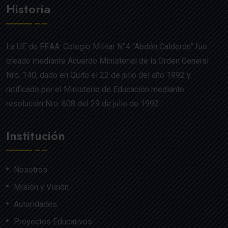
Historia
La UE de FF.AA. Colegio Militar N°4 “Abdón Calderón” fue
creado mediante Acuerdo Ministerial de la Orden General
Nro. 140, dado en Quito el 22 de julio del año 1992 y
ratificado por el Ministerio de Educación mediante
resolución Nro. 608 del 29 de julio de 1992.
Institución
Nosotros
Misión y Visión
Autoridades
Proyectos Educativos