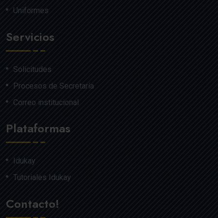
Uniformes
Servicios
Solicitudes
Procesos de Secretaría
Correo institucional
Plataformas
Idukay
Tutoriales Idukay
Contacto!