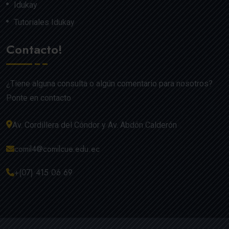
Idukay
Tutoriales Idukay
Contacto!
¿Tiene alguna consulta o algún comentario para nosotros?
Ponte en contacto
Av. Cordillera del Cóndor y Av. Abdón Calderón
comil4@comilcue.edu.ec
+(07) 415 06 69