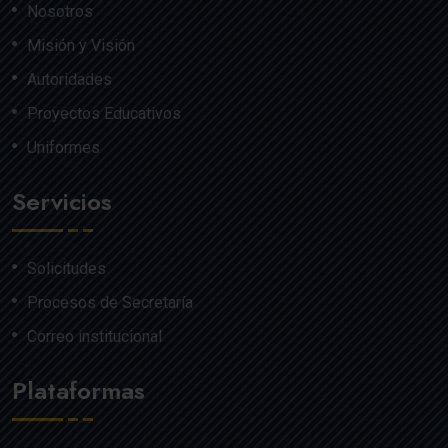
Nosotros
Misión y Visión
Autoridades
Proyectos Educativos
Uniformes
Servicios
Solicitudes
Procesos de Secretaría
Correo institucional
Plataformas