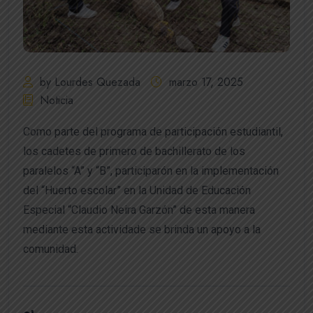
by Lourdes Quezada
marzo 17, 2025
Noticia
Como parte del programa de participación estudiantil,
los cadetes de primero de bachillerato de los
paralelos “A” y “B”, participarón en la implementación
del “Huerto escolar” en la Unidad de Educación
Especial “Claudio Neira Garzón” de esta manera
mediante esta actividade se brinda un apoyo a la
comunidad.