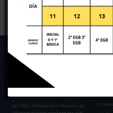
Historia
Insti
Nosot
La UE de FF.AA. Colegio Militar N°4
“Abdón Calderón” fue creado mediante
Misión
Acuerdo Ministerial de la Orden General
Autori
Nro. 140, dado en Quito el 22 de julio del
Proyec
año 1992 y ratificado por el Ministerio de
Educación mediante resolución Nro. 608