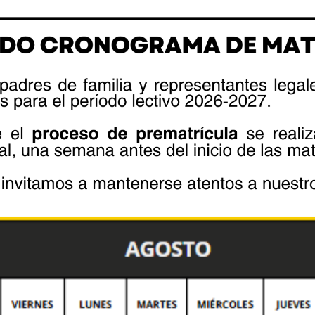
by Lourdes Quezada
mayo 20, 2026
Noticia
Entrega de imagen
de la Virgen a
cadetes
La mañana de hoy miércoles 20 de
mayo del año en curso en un
ambiente de fe, gratitud y
compañerismo,...
READ MORE