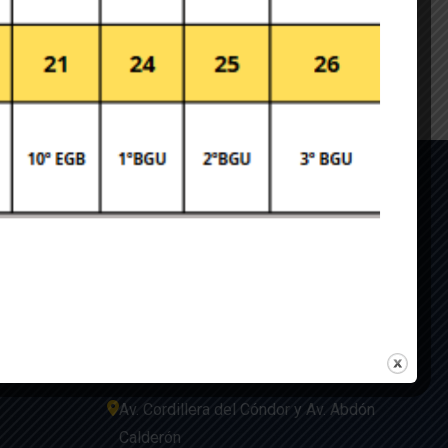
formas
Contacto!
¿Tiene alguna consulta o algún
comentario para nosotros? Ponte en
es Idukay
contacto
Av. Cordillera del Cóndor y Av. Abdón
Calderón