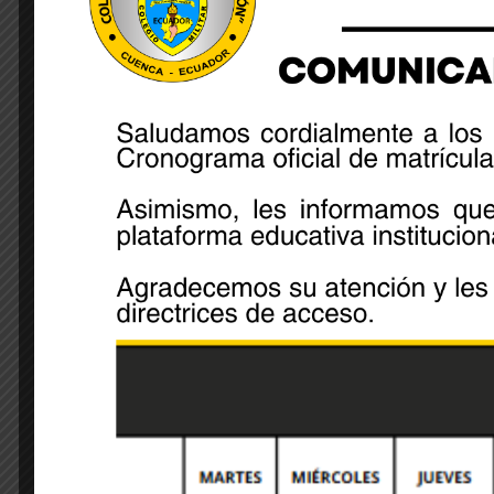
by Lourdes Quezada
mayo 20, 2026
Noticia
Concurso de
Bandas Musicales
La música, y el talento juvenil se
tomaron las instalaciones de la
Unidad Educativa de las Fuerzas
Armadas Colegio Militar...
READ MORE