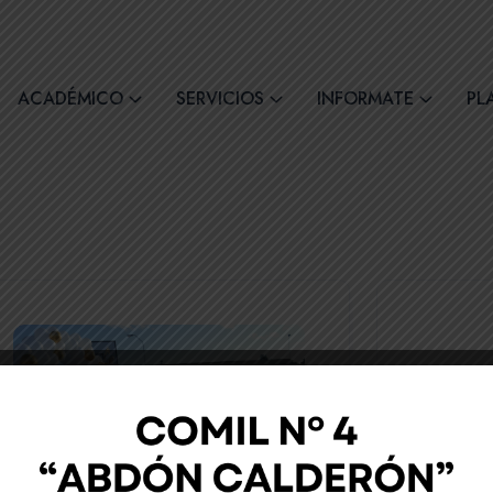
comil4@comilcue.edu.ec
Lun - Vie: 07:00 - 15:
ACADÉMICO
SERVICIOS
INFORMATE
PL