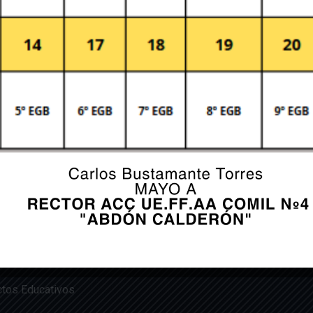
tución
Servicios
Plata
ros
Solicitudes
Idukay
 y Visión
Procesos de Secretaría
Tutorial
dades
Correo institucional
tos Educativos