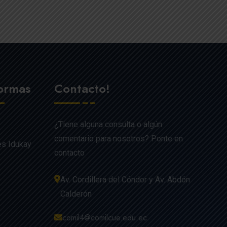
formas
Contacto!
¿Tiene alguna consulta o algún
comentario para nosotros? Ponte en
es Idukay
contacto
Av. Cordillera del Cóndor y Av. Abdón
Calderón
comil4@comilcue.edu.ec