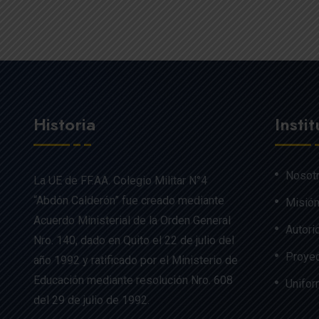
Historia
Insti
Nosot
La UE de FF.AA. Colegio Militar N°4
“Abdón Calderón” fue creado mediante
Misión
Acuerdo Ministerial de la Orden General
Autori
Nro. 140, dado en Quito el 22 de julio del
Proyec
año 1992 y ratificado por el Ministerio de
Educación mediante resolución Nro. 608
Unifo
del 29 de julio de 1992.