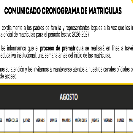
by Lourdes Quezada
abril 20, 2026
Noticia
Convivencia de
terceros
Los cadetes de Tercero de BGU,
paralelos “B”y “D”, llevan a cabo el
viernes 17 de abril de 2026 el...
READ MORE