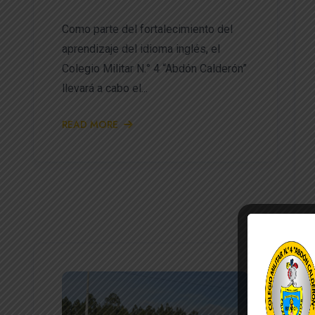
Como parte del fortalecimiento del
aprendizaje del idioma inglés, el
Colegio Militar N.° 4 “Abdón Calderón”
llevará a cabo el...
READ MORE