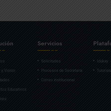
tución
Servicios
Plata
ros
Solicitudes
Idukay
 y Visión
Procesos de Secretaría
Tutorial
dades
Correo institucional
tos Educativos
rmes