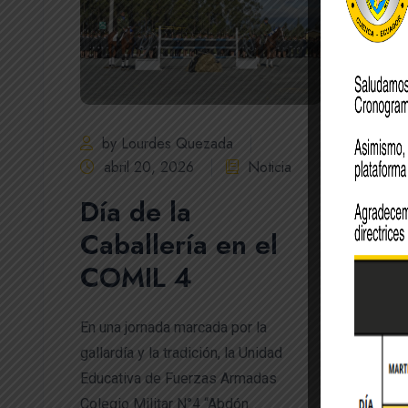
by Lourdes Quezada
abril 20, 2026
Noticia
Día de la
Caballería en el
COMIL 4
En una jornada marcada por la
gallardía y la tradición, la Unidad
Educativa de Fuerzas Armadas
Colegio Militar N°4 “Abdón...