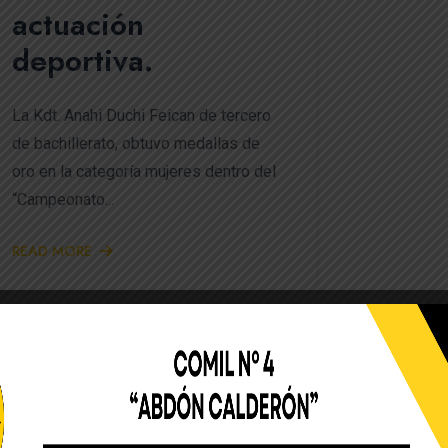
actuación
deportiva.
La Kdt. Anahi Duchi Feican de tercero
de bachillerato, obtuvo medallas de
oro en la categoría mujeres dentro del
“Campeonato...
READ MORE