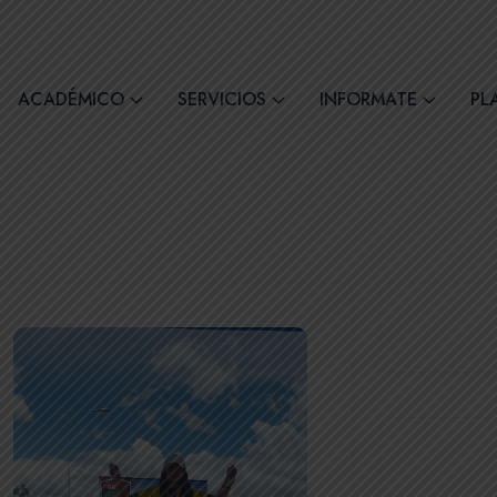
comil4@comilcue.edu.ec
Lun - Vie: 07:00 - 15:
ACADÉMICO
SERVICIOS
INFORMATE
PL