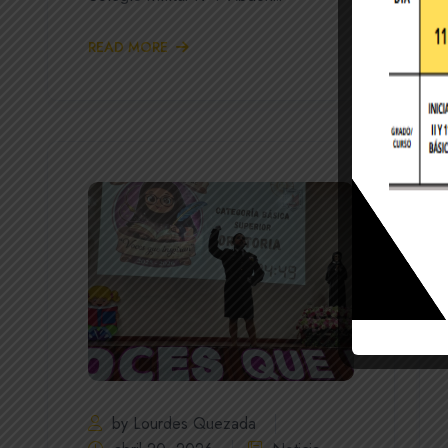
READ MORE
by Lourdes Quezada