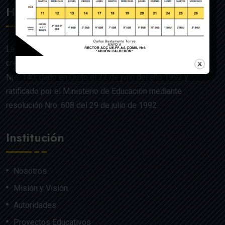
Historia
La UE de FF.AA. Colegio Militar N°4 “Abdón Calderón” fue
creado mediante Acuerdo Ministerial de la Orden General
Nro. 140, dado en Quito el 22 de julio del año 1992 y
ratificado por el Ministerio de Educación mediante
resolución Nro. 608 del 29 de julio de 1992.
Institución
Nosotros
Misión y Visión
Autoridades
Proyectos Educativos