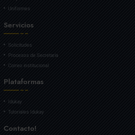
Uniformes
Servicios
Solicitudes
Procesos de Secretaría
Correo institucional
Plataformas
Idukay
Tutoriales Idukay
Contacto!