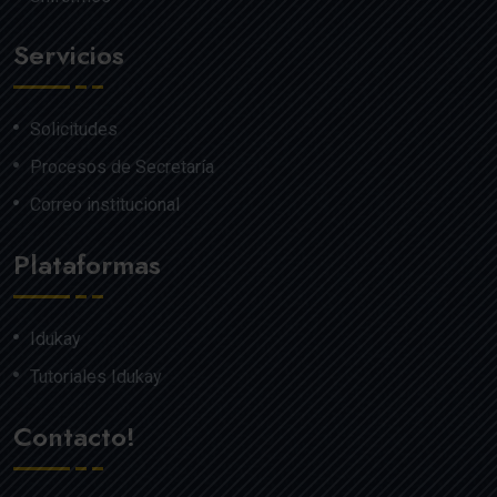
Servicios
Solicitudes
Procesos de Secretaría
Correo institucional
Plataformas
Idukay
Tutoriales Idukay
Contacto!