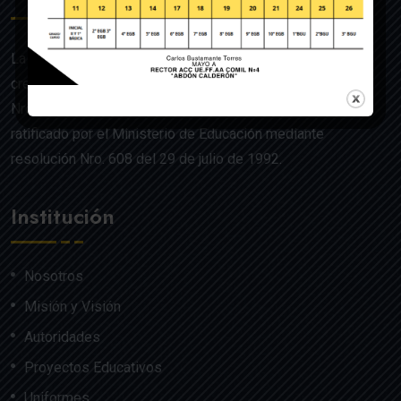
La UE de FF.AA. Colegio Militar N°4 “Abdón Calderón” fue
creado mediante Acuerdo Ministerial de la Orden General
Nro. 140, dado en Quito el 22 de julio del año 1992 y
ratificado por el Ministerio de Educación mediante
resolución Nro. 608 del 29 de julio de 1992.
Institución
Nosotros
Misión y Visión
Autoridades
Proyectos Educativos
Uniformes